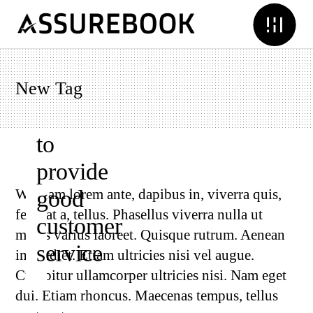
New Tag
How
to
provide
good
Wiquam lorem ante, dapibus in, viverra quis,
feugiat a, tellus. Phasellus viverra nulla ut
customer
metus varius laoreet. Quisque rutrum. Aenean
service
imperdiet. Etiam ultricies nisi vel augue.
Curabitur ullamcorper ultricies nisi. Nam eget
dui. Etiam rhoncus. Maecenas tempus, tellus