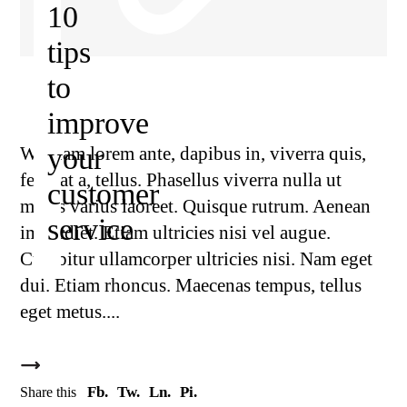
10
tips
to
improve
your
Wiquam lorem ante, dapibus in, viverra quis,
feugiat a, tellus. Phasellus viverra nulla ut
customer
metus varius laoreet. Quisque rutrum. Aenean
service
imperdiet. Etiam ultricies nisi vel augue.
Curabitur ullamcorper ultricies nisi. Nam eget
dui. Etiam rhoncus. Maecenas tempus, tellus
eget metus.
Fb.
Tw.
Ln.
Pi.
Share this