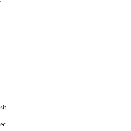
sit
nec