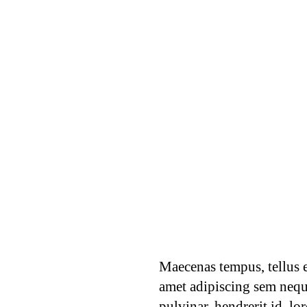
Maecenas tempus, tellus 
amet adipiscing sem nequ
pulvinar, hendrerit id, l