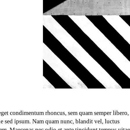
eget condimentum rhoncus, sem quam semper libero, 
e sed ipsum. Nam quam nunc, blandit vel, luctus
orem. Maecenas nec odio et ante tincidunt tempus vitae