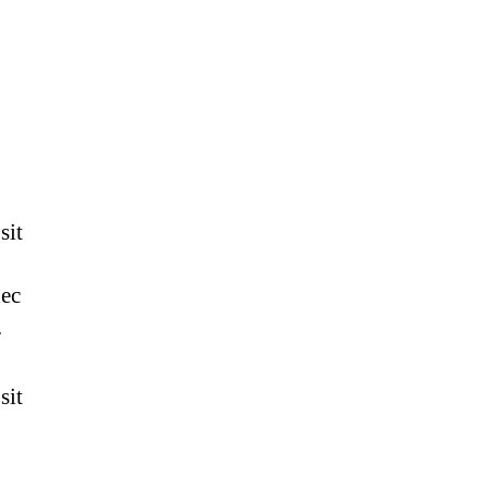
sit
nec
.
sit